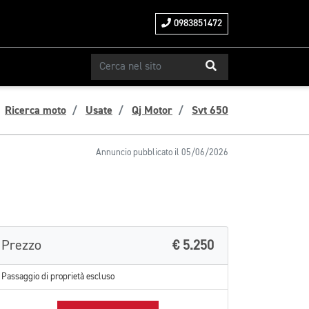
0983851472
Ricerca moto
Usate
Qj Motor
Svt 650
Annuncio pubblicato il 05/06/2026
Prezzo
€ 5.250
Passaggio di proprietà escluso