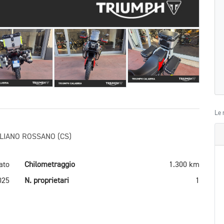
Le 
IGLIANO ROSSANO (CS)
ato
Chilometraggio
1.300 km
025
N. proprietari
1