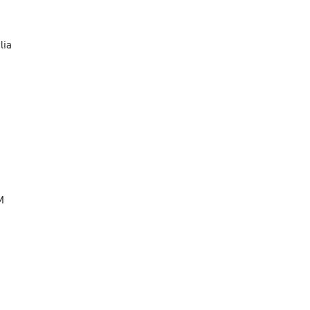
lia
M