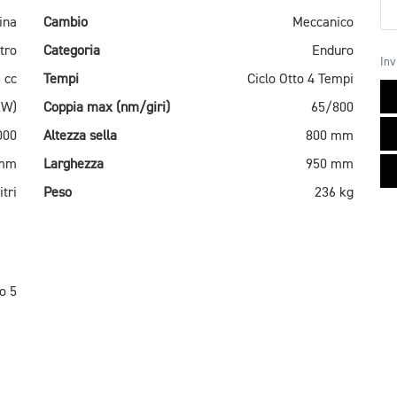
ina
Cambio
Meccanico
tro
Categoria
Enduro
Inv
 cc
Tempi
Ciclo Otto 4 Tempi
kW)
Coppia max (nm/giri)
65/800
000
Altezza sella
800 mm
 mm
Larghezza
950 mm
itri
Peso
236 kg
o 5