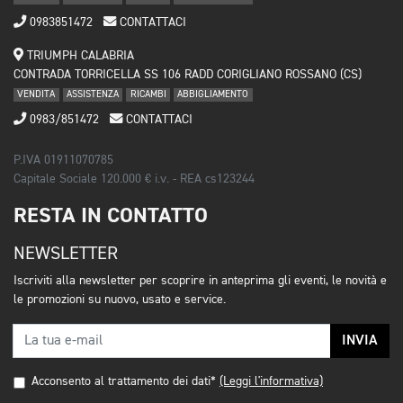
0983851472
CONTATTACI
TRIUMPH CALABRIA
CONTRADA TORRICELLA SS 106 RADD CORIGLIANO ROSSANO (CS)
VENDITA
ASSISTENZA
RICAMBI
ABBIGLIAMENTO
0983/851472
CONTATTACI
P.IVA 01911070785
Capitale Sociale 120.000 € i.v. - REA cs123244
RESTA IN CONTATTO
NEWSLETTER
Iscriviti alla newsletter per scoprire in anteprima gli eventi, le novità e
le promozioni su nuovo, usato e service.
INVIA
Acconsento al trattamento dei dati*
(Leggi l'informativa)