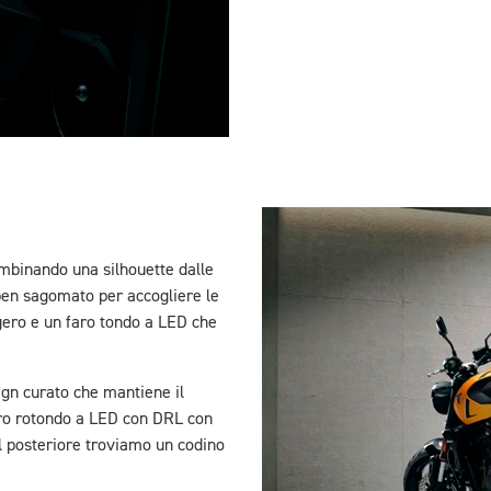
combinando una silhouette dalle
 ben sagomato per accogliere le
gero e un faro tondo a LED che
ign curato che mantiene il
faro rotondo a LED con DRL con
al posteriore troviamo un codino