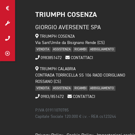
TRIUMPH COSENZA
GIORGIO AVERSENTE SPA
TRIUMPH COSENZA
Via Sant'Umile da Bisignano Rende (CS)
VENDITA
ASSISTENZA
RICAMBI
ABBIGLIAMENTO
0983851472
CONTATTACI
TRIUMPH CALABRIA
CONTRADA TORRICELLA SS 106 RADD CORIGLIANO
ROSSANO (CS)
VENDITA
ASSISTENZA
RICAMBI
ABBIGLIAMENTO
0983/851472
CONTATTACI
P.IVA 01911070785
Capitale Sociale 120.000 € i.v. - REA cs123244