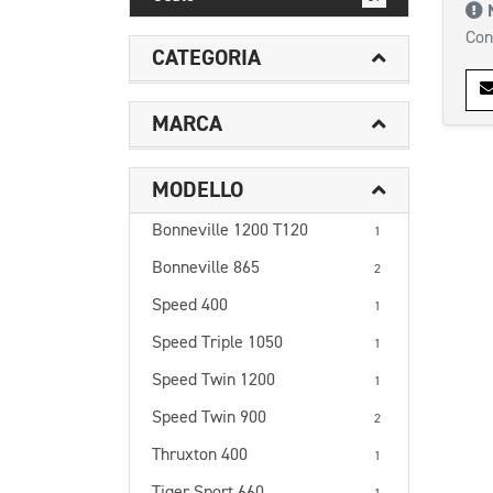
Con
CATEGORIA
MARCA
MODELLO
Bonneville 1200 T120
1
Bonneville 865
2
Speed 400
1
Speed Triple 1050
1
Speed Twin 1200
1
Speed Twin 900
2
Thruxton 400
1