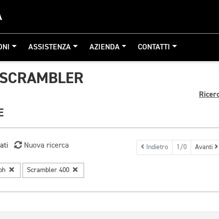
A
ONI
ASSISTENZA
AZIENDA
CONTATTI
 SCRAMBLER
Ricer
E
ati
Nuova ricerca
Indietro
1/0
Avanti
mph
Scrambler 400