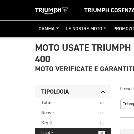
TRIUMPH COSENZ
GAMMA
LE NOSTRE MOTO
PROMOZI
MOTO USATE TRIUMPH
400
MOTO VERIFICATE E GARANTIT
0 risult
TIPOLOGIA
Tutte
63
Triu
Nuove
19
Km 0
13
Usate
31