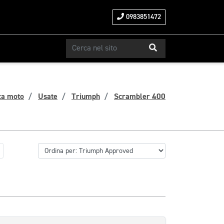
0983851472
ca moto
Usate
Triumph
Scrambler 400