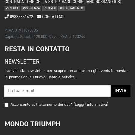
CONTRADA TORRICELLA SS 106 RADD CORIGLIANO ROSSANO (CS)
VENDITA
ASSISTENZA
RICAMBI
ABBIGLIAMENTO
0983/851472
CONTATTACI
P.IVA 01911070785
Capitale Sociale 120.000 € i.v. - REA cs123244
RESTA IN CONTATTO
NEWSLETTER
Iscriviti alla newsletter per scoprire in anteprima gli eventi, le novità e
le promozioni su nuovo, usato e service.
INVIA
Acconsento al trattamento dei dati*
(Leggi l'informativa)
MONDO TRIUMPH