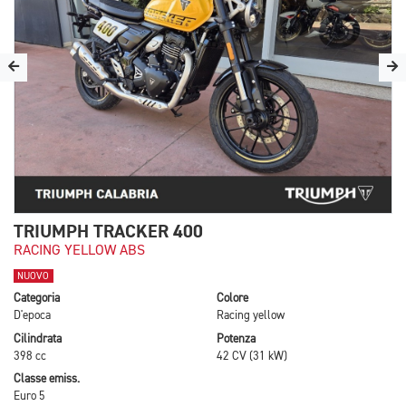
TRIUMPH TRACKER 400
RACING YELLOW ABS
NUOVO
Categoria
Colore
D'epoca
Racing yellow
Cilindrata
Potenza
398 cc
42 CV (31 kW)
Classe emiss.
Euro 5