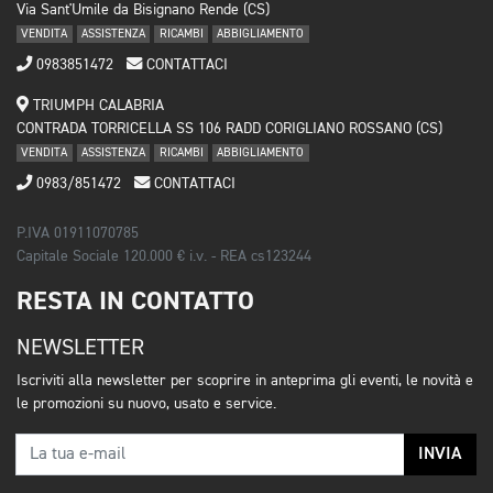
Via Sant'Umile da Bisignano Rende (CS)
VENDITA
ASSISTENZA
RICAMBI
ABBIGLIAMENTO
0983851472
CONTATTACI
TRIUMPH CALABRIA
CONTRADA TORRICELLA SS 106 RADD CORIGLIANO ROSSANO (CS)
VENDITA
ASSISTENZA
RICAMBI
ABBIGLIAMENTO
0983/851472
CONTATTACI
P.IVA 01911070785
Capitale Sociale 120.000 € i.v. - REA cs123244
RESTA IN CONTATTO
NEWSLETTER
Iscriviti alla newsletter per scoprire in anteprima gli eventi, le novità e
le promozioni su nuovo, usato e service.
INVIA