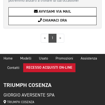
potremmo aiutarti a trovare la tua occasione!
AVVISAMI VIA MAIL
CHIAMACI ORA
Precedente
Successiva
«
1
»
Home
Modelli
Usato
Promozioni
Assistenza
RECESSO ACQUISTI ON-LINE
Contatti
TRIUMPH COSENZA
GIORGIO AVERSENTE SPA
TRIUMPH COSENZA