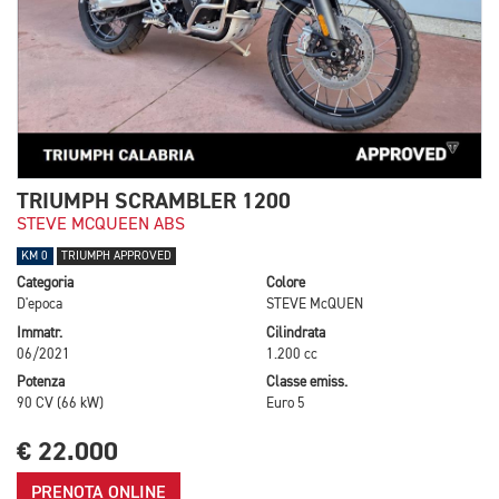
TRIUMPH SCRAMBLER 1200
STEVE MCQUEEN ABS
KM 0
TRIUMPH APPROVED
Categoria
Colore
D'epoca
STEVE McQUEN
Immatr.
Cilindrata
06/2021
1.200 cc
Potenza
Classe emiss.
90 CV (66 kW)
Euro 5
€ 22.000
PRENOTA ONLINE