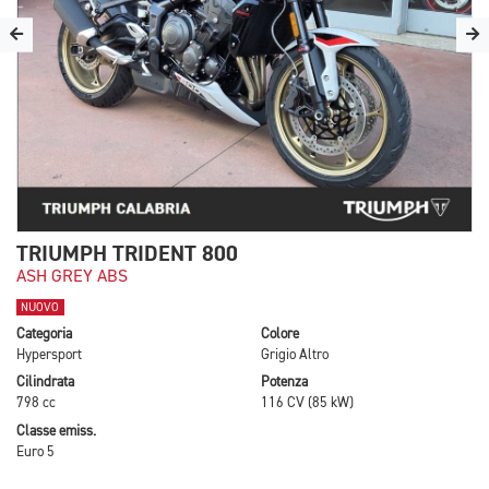
TRIUMPH TRIDENT 800
ASH GREY ABS
NUOVO
Categoria
Colore
Hypersport
Grigio Altro
Cilindrata
Potenza
798 cc
116 CV (85 kW)
Classe emiss.
Euro 5