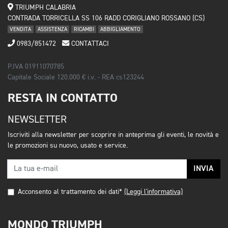
TRIUMPH CALABRIA
CONTRADA TORRICELLA SS 106 RADD CORIGLIANO ROSSANO (CS)
VENDITA
ASSISTENZA
RICAMBI
ABBIGLIAMENTO
0983/851472
CONTATTACI
P.IVA 01911070785
Capitale Sociale 120.000 € i.v. - REA cs123244
RESTA IN CONTATTO
NEWSLETTER
Iscriviti alla newsletter per scoprire in anteprima gli eventi, le novità e
le promozioni su nuovo, usato e service.
INVIA
Acconsento al trattamento dei dati*
(Leggi l'informativa)
MONDO TRIUMPH