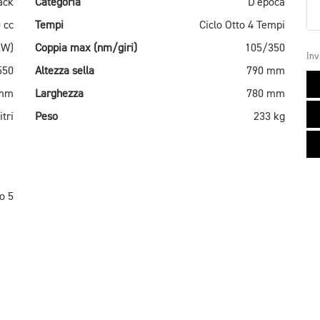
ack
Categoria
D'epoca
 cc
Tempi
Ciclo Otto 4 Tempi
kW)
Coppia max (nm/giri)
105/350
Inv
550
Altezza sella
790 mm
 mm
Larghezza
780 mm
itri
Peso
233 kg
o 5