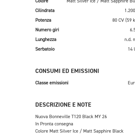
Colore
Matt Silver Ice / Matt Sapphire Bl
Cilindrata
1.200
Potenza
80 CV (59 
Numero giri
6.
Lunghezza
n.d.
Serbatoio
14 l
CONSUMI ED EMISSIONI
Classe emissioni
Eur
DESCRIZIONE E NOTE
Nuova Bonneville T120 Black MY 26
In Pronta consegna
Colore Matt Silver Ice / Matt Sapphire Black