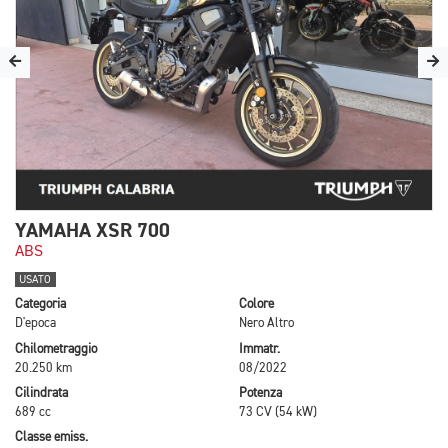
YAMAHA XSR 700
ABS
USATO
Categoria
Colore
D'epoca
Nero Altro
Chilometraggio
Immatr.
20.250 km
08/2022
Cilindrata
Potenza
689 cc
73 CV (54 kW)
Classe emiss.