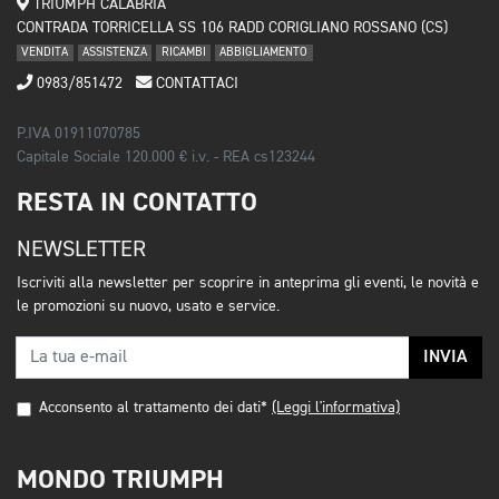
TRIUMPH CALABRIA
CONTRADA TORRICELLA SS 106 RADD CORIGLIANO ROSSANO (CS)
VENDITA
ASSISTENZA
RICAMBI
ABBIGLIAMENTO
0983/851472
CONTATTACI
P.IVA 01911070785
Capitale Sociale 120.000 € i.v. - REA cs123244
RESTA IN CONTATTO
NEWSLETTER
Iscriviti alla newsletter per scoprire in anteprima gli eventi, le novità e
le promozioni su nuovo, usato e service.
INVIA
Acconsento al trattamento dei dati*
(Leggi l'informativa)
MONDO TRIUMPH