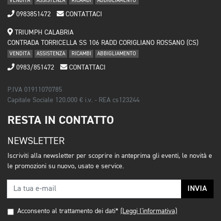
VENDITA
ASSISTENZA
RICAMBI
ABBIGLIAMENTO
0983851472
CONTATTACI
TRIUMPH CALABRIA
CONTRADA TORRICELLA SS 106 RADD CORIGLIANO ROSSANO (CS)
VENDITA
ASSISTENZA
RICAMBI
ABBIGLIAMENTO
0983/851472
CONTATTACI
P.IVA 01911070785
Capitale Sociale 120.000 € i.v. - REA cs123244
RESTA IN CONTATTO
NEWSLETTER
Iscriviti alla newsletter per scoprire in anteprima gli eventi, le novità e
le promozioni su nuovo, usato e service.
INVIA
Acconsento al trattamento dei dati*
(Leggi l'informativa)